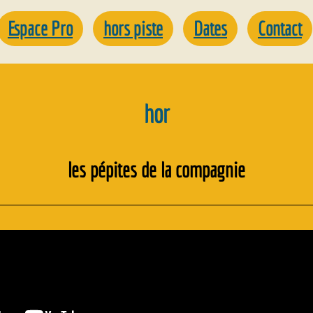
Espace Pro
hors piste
Dates
Contact
hor
les pépites de la compagnie