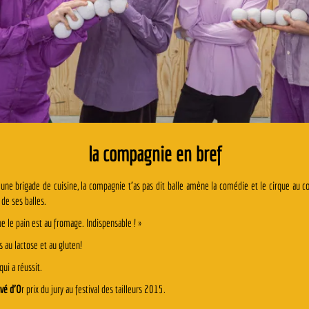
la compagnie en bref
 une brigade de cuisine, la compagnie t’as pas dit balle amène la comédie et le cirque au cœu
de ses balles.
ue le pain est au fromage. Indispensable ! »
s au lactose et au gluten!
qui a réussit.
vé d’O
r prix du jury au festival des tailleurs 2015.