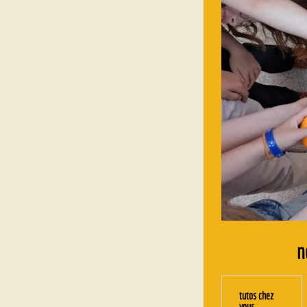
n
tutos chez
vous