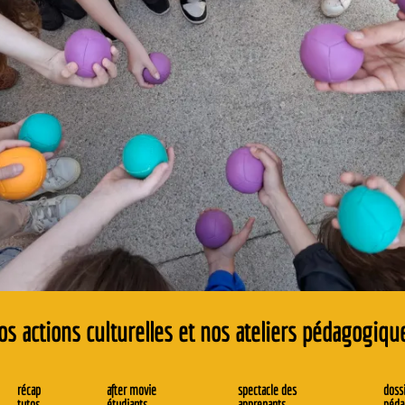
os actions culturelles et nos ateliers pédagogiqu
récap
after movie
spectacle des
dossi
tutos
étudiants
apprenants
péda