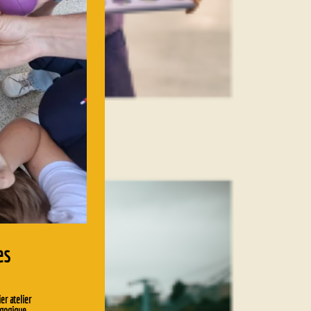
es
er atelier
gogique