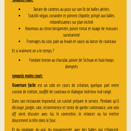
Tartare de carottes au yuzu sur son lit de balles aérées
Tzatziki végan, coriandre et piment chipotle, pimpé aux balles
rebondissantes sur plan incliné
Houmous au citron bergamote, poivre timut et nuage de massues
survitaminé
Fromages du coin, pain au levain et sauce au lancer de couteaux
Et si vraiment on a le temps ?
Fondant breton au chocolat, poivre de Sichuan et hula hoops
domptés
synopsis moins court:
Ouverture facile
est un solo en cours de création, quelque part entre
cuisine de trottoir, soufflé de couteaux et dialogue intérieur mal rangé.
Dans son restaurant improvisé, un cuistot prépare le service. Pendant qu’il
découpe, jongle, rate, recommence et tente de garder contenance, une voix
off vient discuter avec lui, le contredire, le relancer ou lui mettre
doucement la tête dans le four.
Et du jonglage, du vrai, du mouvementé, avec des balles qui s’élancent,