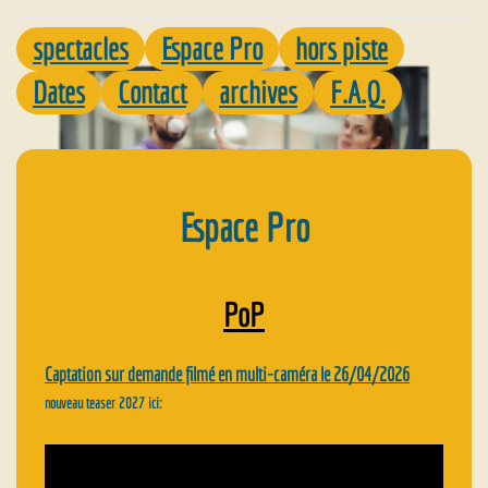
spectacles
Espace Pro
hors piste
Dates
Contact
archives
F.A.Q.
Espace Pro
PoP
Captation sur demande filmé en multi-caméra le 26/04/2026
nouveau teaser 2027 ici: