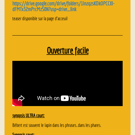
https://drive.google.com/drive/folders/1InzqzsKDkOPCCXl-
dFMTx32mPrcMzS0N?usp=drive_link
teaser disponible sur la page d’acceuil
Ouverture facile
synopsis ULTRA court:
Bébert est souvent le lapin dans les phrases..dans les phares.
Synopsis court: