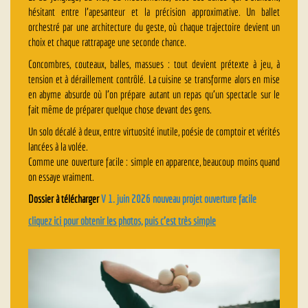
hésitant entre l’apesanteur et la précision approximative. Un ballet
orchestré par une architecture du geste, où chaque trajectoire devient un
choix et chaque rattrapage une seconde chance.
Concombres, couteaux, balles, massues : tout devient prétexte à jeu, à
tension et à déraillement contrôlé. La cuisine se transforme alors en mise
en abyme absurde où l’on prépare autant un repas qu’un spectacle sur le
fait même de préparer quelque chose devant des gens.
Un solo décalé à deux, entre virtuosité inutile, poésie de comptoir et vérités
lancées à la volée.
Comme une ouverture facile : simple en apparence, beaucoup moins quand
on essaye vraiment.
Dossier à télécharger
V 1. juin 2026 nouveau projet ouverture facile
cliquez ici pour obtenir les photos, puis c’est très simple