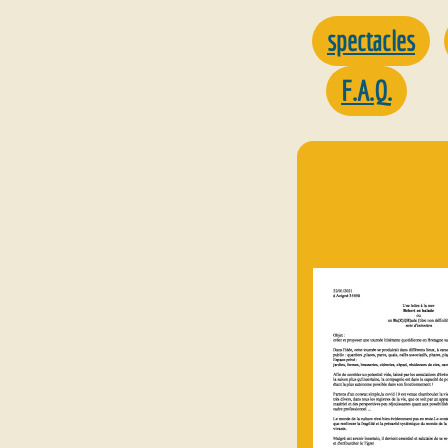
spectacles
F.A.Q.