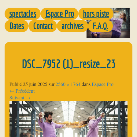
spectacles
Espace Pro
hors piste
Dates
Contact
archives
F.A.Q.
DSC_7952 (1)_resize_23
Publié
25 juin 2025
sur
2560 × 1764
dans
Espace Pro
←
Précédent
Suivant
→