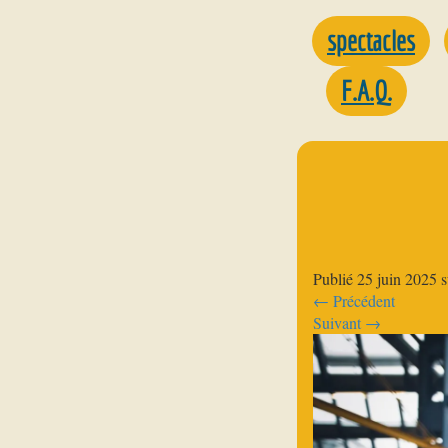
spectacles
F.A.Q.
Publié
25 juin 2025
s
←
Précédent
Suivant
→