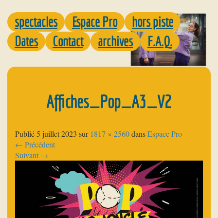
spectacles
Espace Pro
hors piste
Dates
Contact
archives
F.A.Q.
Affiches_Pop_A3_V2
Publié
5 juillet 2023
sur
1817 × 2560
dans
Espace Pro
←
Précédent
Suivant
→