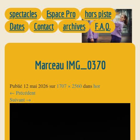
spectacles
Espace Pro
hors piste
Dates
Contact
archives
F.A.Q.
Marceau IMG_0370
Publié
12 mai 2026
sur
1707 × 2560
dans
hor
←
Précédent
Suivant
→