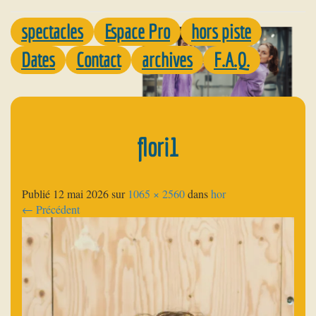
spectacles
Espace Pro
hors piste
Dates
Contact
archives
F.A.Q.
flori1
Publié
12 mai 2026
sur
1065 × 2560
dans
hor
←
Précédent