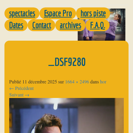
spectacles
Espace Pro
hors piste
Dates
Contact
archives
F.A.Q.
_DSF9280
Publié
11 décembre 2025
sur
1664 × 2496
dans
hor
←
Précédent
Suivant
→