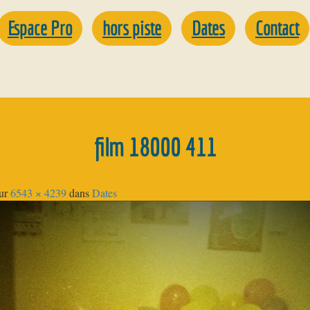
Espace Pro
hors piste
Dates
Contact
film 18000 411
ur
6543 × 4239
dans
Dates